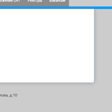
абжение СНТ
Реестры
Вакансии
гетика
Выписки из реестра
ктрика
членов СНТ
тельства РФ
7 № 1351
Реестры должников
2025
орожа
Начисления
2024
2023
2022
2021
2020
лова, д.10
2019