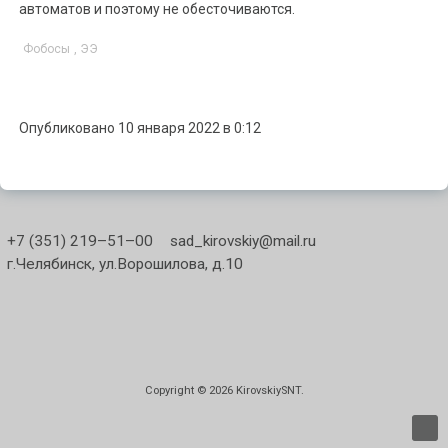
автоматов и поэтому не обесточиваются.
Фобосы
,
ЭЭ
Опубликовано 10 января 2022 в 0:12
+7 (351) 219–51–00
sad_kirovskiy@mail.ru
г.Челябинск, ул.Ворошилова, д.10
Copyright © 2026
KirovskiySNT
.