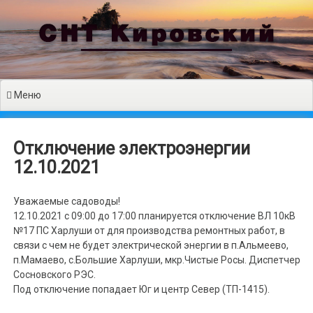
Перейти
к
содержимому
Меню
Отключение электроэнергии
12.10.2021
Уважаемые садоводы!
12.10.2021 с 09:00 до 17:00 планируется отключение ВЛ 10кВ
№17 ПС Харлуши от для производства ремонтных работ, в
связи с чем не будет электрической энергии в п.Альмеево,
п.Мамаево, с.Большие Харлуши, мкр.Чистые Росы. Диспетчер
Сосновского РЭС.
Под отключение попадает Юг и центр Север (ТП-1415).