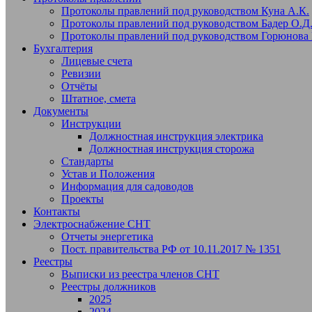
Протоколы правлений под руководством Куна А.К.
Протоколы правлений под руководством Бадер О.Д
Протоколы правлений под руководством Горюнова 
Бухгалтерия
Лицевые счета
Ревизии
Отчёты
Штатное, смета
Документы
Инструкции
Должностная инструкция электрика
Должностная инструкция сторожа
Стандарты
Устав и Положения
Информация для садоводов
Проекты
Контакты
Электроснабжение СНТ
Отчеты энергетика
Пост. правительства РФ от 10.11.2017 № 1351
Реестры
Выписки из реестра членов СНТ
Реестры должников
2025
2024