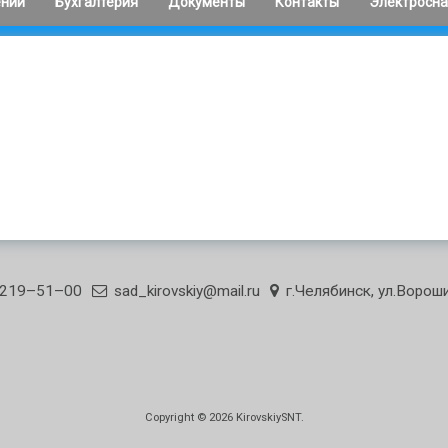
ений
Бухгалтерия
Документы
Контакты
Электросн
ний
Лицевые счета
Инструкции
Должностная
Отчеты энер
Куна
инструкция эле
Ревизии
Стандарты
Пост. прави
Должностная
от 10.11.201
Отчёты
Устав и Положения
ний
инструкция ст
Штатное, смета
Информация для
садоводов
ний
Проекты
) 219–51–00
sad_kirovskiy@mail.ru
г.Челябинск, ул.Вороши
Copyright © 2026
KirovskiySNT
.