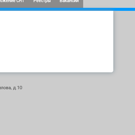
абжение СНТ
Реестры
Вакансии
гетика
Выписки из реестра
ктрика
членов СНТ
тельства РФ
7 № 1351
Реестры должников
2025
орожа
Начисления
2024
2023
2022
лова, д.10
2021
2020
2019